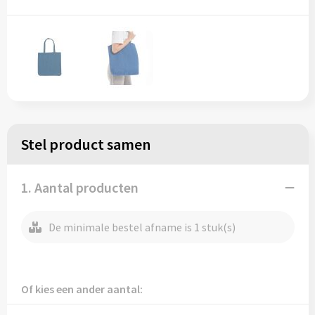
Regenkleding
Reflecterende vesten
Opbergtassen
Regenkleding
Reistassen
Restauranttextiel
Rugzakken
Schoenen
Schoenentassen
Stel product samen
Schorten en Sloven
Schoudertassen
Sweaters
Sporttassen
1. Aantal producten
T-Shirts
Strandtassen
De minimale bestel afname is 1 stuk(s)
Veiligheidssignalering en Verlichting
Tablettassen
Veiligheidsvesten en Veiligheidshesjes
Toilettassen
Of kies een ander aantal: