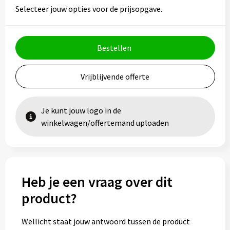
Vesten
Trolleys
Selecteer jouw opties voor de prijsopgave.
Waterbestendige tassen
Bestellen
Vrijblijvende offerte
Je kunt jouw logo in de
winkelwagen/offertemand uploaden
Heb je een vraag over dit
product?
Wellicht staat jouw antwoord tussen de product