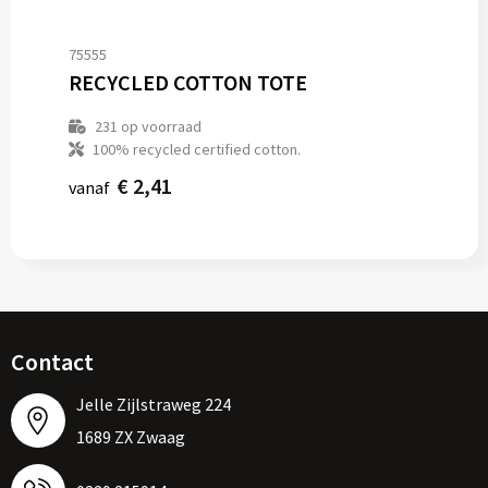
75555
RECYCLED COTTON TOTE
231
op voorraad
100% recycled certified cotton.
€ 2,41
vanaf
Contact
Jelle Zijlstraweg 224
1689 ZX Zwaag