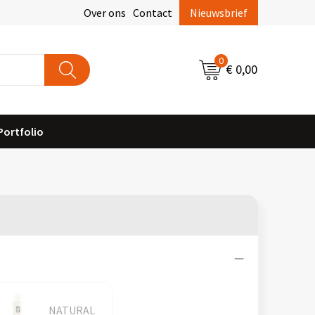
Over ons
Contact
Nieuwsbrief
0
€ 0,00
Portfolio
NATURAL