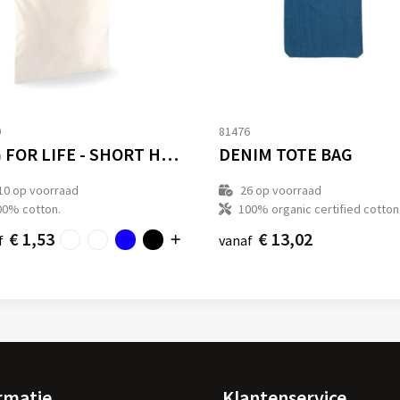
9
81476
BAG FOR LIFE - SHORT HANDLES
DENIM TOTE BAG
10
op voorraad
26
op voorraad
00% cotton.
100% organic certified cotton
€ 1,53
€ 13,02
f
vanaf
rmatie
Klantenservice