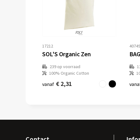
17212
4074
SOL'S Organic Zen
239
op voorraad
1
100% Organic Cotton
1
€ 2,31
vanaf
vana
Contact
Info