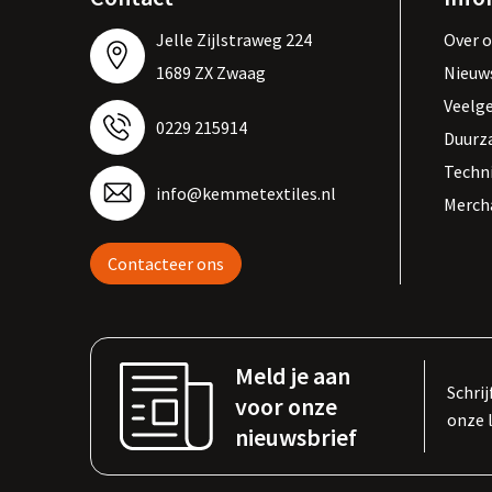
Jelle Zijlstraweg 224
Over 
1689 ZX Zwaag
Nieuw
Veelg
0229 215914
Duurz
Techn
info@kemmetextiles.nl
Merch
Contacteer ons
Meld je aan
Schrij
voor onze
onze 
nieuwsbrief