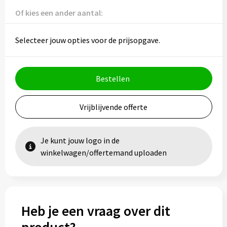
Vesten
Trolleys
Of kies een ander aantal:
Waterbestendige tassen
Selecteer jouw opties voor de prijsopgave.
Bestellen
Vrijblijvende offerte
Je kunt jouw logo in de
winkelwagen/offertemand uploaden
Heb je een vraag over dit