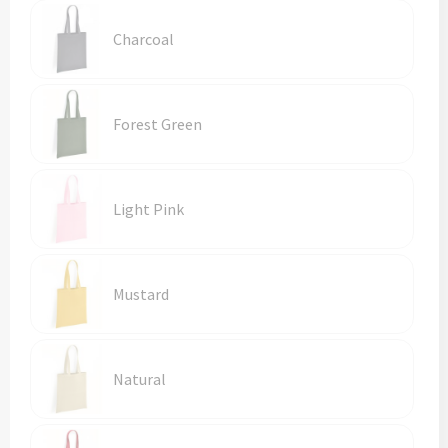
Vesten
Trolleys
Charcoal
Waterbestendige tassen
Forest Green
Light Pink
Mustard
Natural