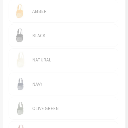
Vesten
Trolleys
AMBER
Waterbestendige tassen
BLACK
NATURAL
NAVY
OLIVE GREEN