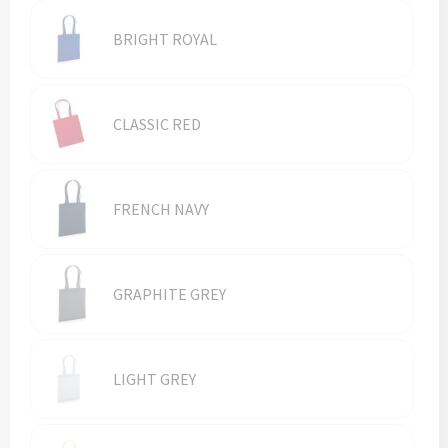
Vesten
Trolleys
BRIGHT ROYAL
Waterbestendige tassen
CLASSIC RED
FRENCH NAVY
GRAPHITE GREY
LIGHT GREY