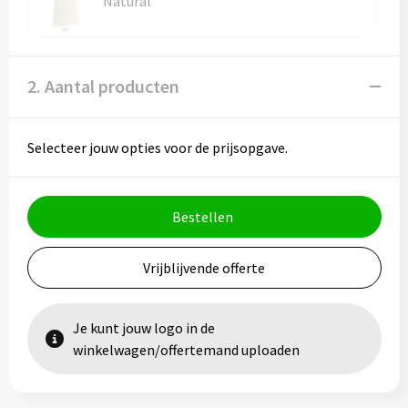
Natural
Vesten
Trolleys
Waterbestendige tassen
2. Aantal producten
Selecteer jouw opties voor de prijsopgave.
Bestellen
Vrijblijvende offerte
Je kunt jouw logo in de
winkelwagen/offertemand uploaden