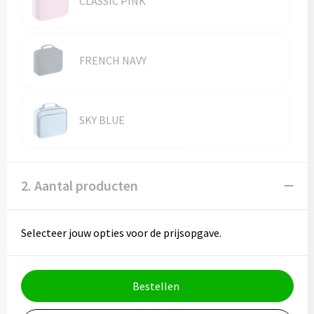
CLASSIC PINK
Vesten
Trolleys
Waterbestendige tassen
FRENCH NAVY
SKY BLUE
2. Aantal producten
Selecteer jouw opties voor de prijsopgave.
Bestellen