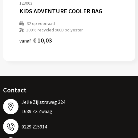
123003
KIDS ADVENTURE COOLER BAG
32
op voorraad
100% recycled 900D polyester.
€ 10,03
vanaf
Contact
Jelle Zijlstraweg 224
1689 ZX Zwaag
0229 215914