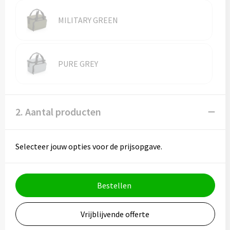
Vesten
Trolleys
MILITARY GREEN
Waterbestendige tassen
PURE GREY
2. Aantal producten
Selecteer jouw opties voor de prijsopgave.
Bestellen
Vrijblijvende offerte