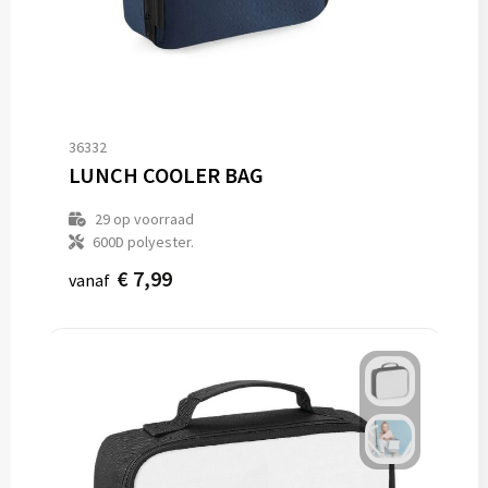
36332
LUNCH COOLER BAG
29
op voorraad
600D polyester.
€ 7,99
vanaf