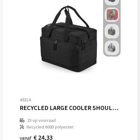
49214
RECYCLED LARGE COOLER SHOULDER BAG
25
op voorraad
Recycled 600D polyester.
€ 24,33
vanaf