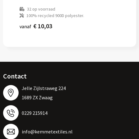
32
op voorraad
100% recycled 900D polyester.
€ 10,03
vanaf
Contact
Jelle Zijlstraweg 224
1689 ZX Zwaag
0229 215914
info@kemmetextiles.nl