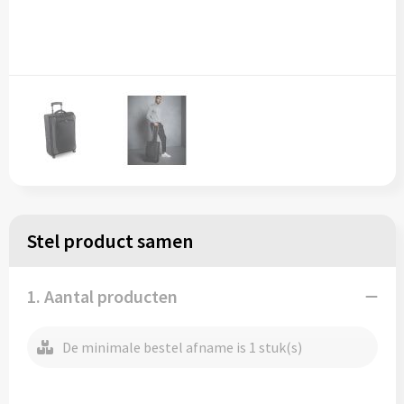
Regenkleding
Reflecterende vesten
Opbergtassen
Regenkleding
Reistassen
Restauranttextiel
Rugzakken
Schoenen
Schoenentassen
Schorten en Sloven
Schoudertassen
Sweaters
Sporttassen
Stel product samen
T-Shirts
Strandtassen
1. Aantal producten
Veiligheidssignalering en Verlichting
Tablettassen
De minimale bestel afname is 1 stuk(s)
Veiligheidsvesten en Veiligheidshesjes
Toilettassen