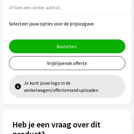
Vesten
Trolleys
Of kies een ander aantal:
Waterbestendige tassen
Selecteer jouw opties voor de prijsopgave.
Bestellen
Vrijblijvende offerte
Je kunt jouw logo in de
winkelwagen/offertemand uploaden
Heb je een vraag over dit