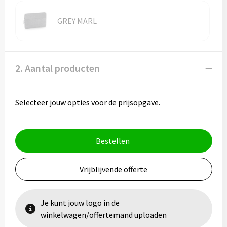
Vesten
Trolleys
GREY MARL
Waterbestendige tassen
2. Aantal producten
Selecteer jouw opties voor de prijsopgave.
Bestellen
Vrijblijvende offerte
Je kunt jouw logo in de
winkelwagen/offertemand uploaden