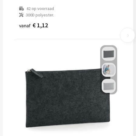
42
op voorraad
300D polyester.
€ 1,12
vanaf