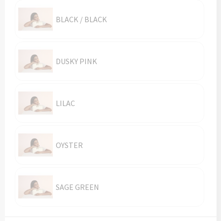
Vesten
Trolleys
BLACK / BLACK
Waterbestendige tassen
DUSKY PINK
LILAC
OYSTER
SAGE GREEN