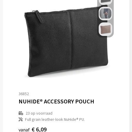
36852
NUHIDE® ACCESSORY POUCH
23
op voorraad
Full grain leather-look NuHide® PU.
€ 6,09
vanaf