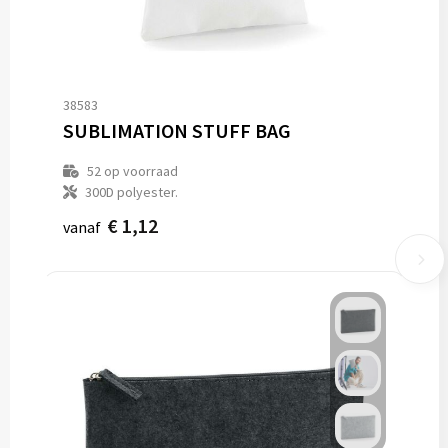
38583
SUBLIMATION STUFF BAG
52
op voorraad
300D polyester.
€ 1,12
vanaf