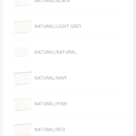
NATURAL/BLACK
Vesten
Trolleys
Waterbestendige tassen
NATURAL/LIGHT GREY
NATURAL/NATURAL
NATURAL/NAVY
NATURAL/PINK
NATURAL/RED