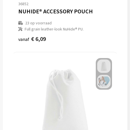
36852
NUHIDE® ACCESSORY POUCH
23
op voorraad
Full grain leather-look NuHide® PU.
€ 6,09
vanaf