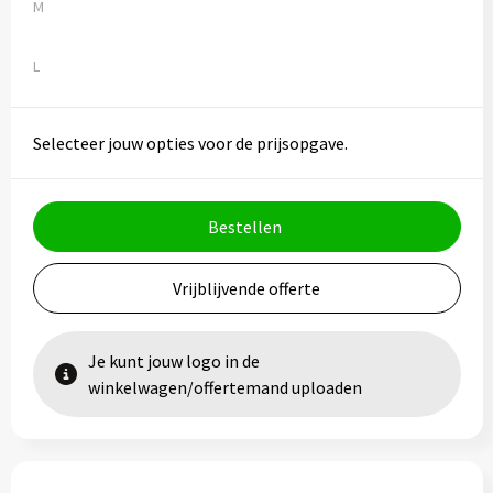
Vesten
Trolleys
M
Waterbestendige tassen
L
Selecteer jouw opties voor de prijsopgave.
Bestellen
Vrijblijvende offerte
Je kunt jouw logo in de
winkelwagen/offertemand uploaden