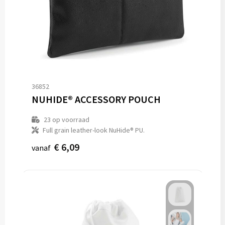
36852
NUHIDE® ACCESSORY POUCH
23
op voorraad
Full grain leather-look NuHide® PU.
€ 6,09
vanaf