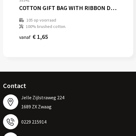
93341
COTTON GIFT BAG WITH RIBBON DRAWSTRING
105
op voorraad
100% brushed cotton.
€ 1,65
vanaf
Contact
Jelle Zijlstraweg 224
1689 ZX Zwaag
0229 215914