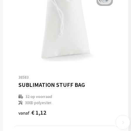
38583
SUBLIMATION STUFF BAG
32
op voorraad
300D polyester.
€ 1,12
vanaf