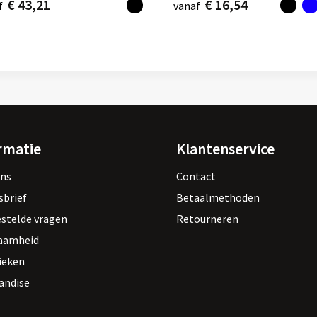
€ 43,21
€ 16,54
f
vanaf
rmatie
Klantenservice
ons
Contact
sbrief
Betaalmethoden
estelde vragen
Retourneren
aamheid
ieken
andise