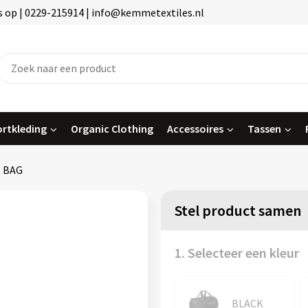
 op | 0229-215914 | info@kemmetextiles.nl
rtkleding
Organic Clothing
Accessoires
Tassen
 BAG
Stel product samen
1. Selecteer een kleur
BLACK