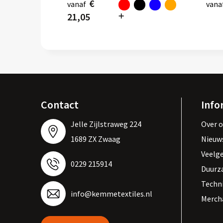
€
vanaf
vana
21,05
Contact
Info
Jelle Zijlstraweg 224
Over 
1689 ZX Zwaag
Nieuw
Veelg
0229 215914
Duurz
Techn
info@kemmetextiles.nl
Merch