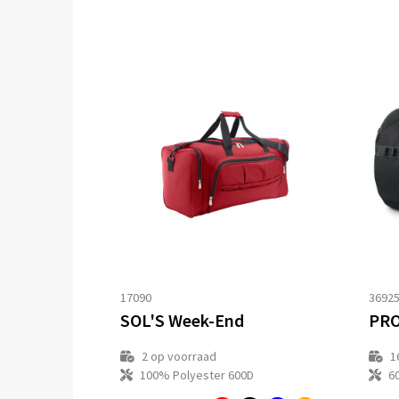
17090
3692
SOL'S Week-End
PRO
2
op voorraad
1
100% Polyester 600D
6