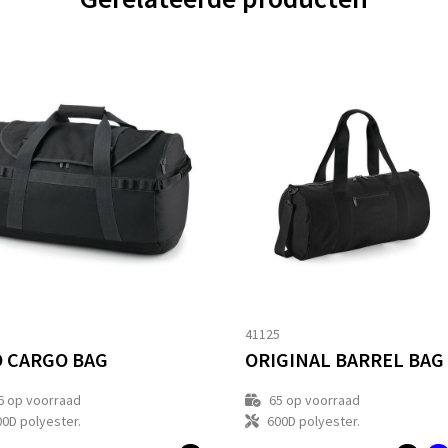
5
41125
 CARGO BAG
ORIGINAL BARREL BAG
6
op voorraad
65
op voorraad
00D polyester.
600D polyester.