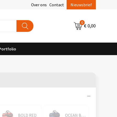
Over ons
Contact
Nieuwsbrief
0
€ 0,00
Portfolio
BOLD RED
OCEAN BLUE