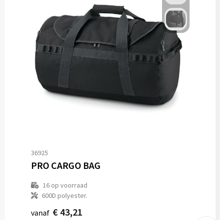
36925
PRO CARGO BAG
16
op voorraad
600D polyester.
€ 43,21
vanaf