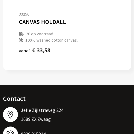
33256
CANVAS HOLDALL
20
op voorraad
100% washed cotton canvas.
€ 33,58
vanaf
Contact
Jelle Zijlstraweg 224
1689 ZX Zwaag