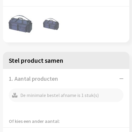
Regenkleding
Reflecterende vesten
Opbergtassen
Regenkleding
Reistassen
Restauranttextiel
Rugzakken
Schoenen
Schoenentassen
Stel product samen
Schorten en Sloven
Schoudertassen
Sweaters
Sporttassen
1. Aantal producten
T-Shirts
Strandtassen
De minimale bestel afname is 1 stuk(s)
Veiligheidssignalering en Verlichting
Tablettassen
Veiligheidsvesten en Veiligheidshesjes
Toilettassen
Of kies een ander aantal: