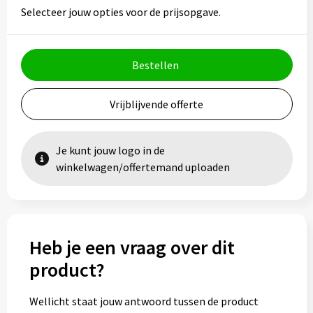
Vesten
Trolleys
Selecteer jouw opties voor de prijsopgave.
Waterbestendige tassen
Bestellen
Vrijblijvende offerte
Je kunt jouw logo in de
winkelwagen/offertemand uploaden
Heb je een vraag over dit
product?
Wellicht staat jouw antwoord tussen de product