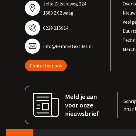
Jelle Zijlstraweg 224
Over 
1689 ZX Zwaag
Nieuw
Veelg
0229 215914
Duurz
Techn
info@kemmetextiles.nl
Merch
Contacteer ons
Meld je aan
Schrij
voor onze
onze 
nieuwsbrief