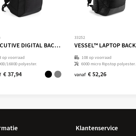
6
33252
EXECUTIVE DIGITAL BACKPACK
3
op voorraad
108
op voorraad
00D/1680D polyester.
600D micro Ripstop polyester.
€ 37,94
€ 52,26
f
vanaf
rmatie
Klantenservice