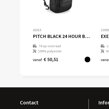
42015
3290
PITCH BLACK 24 HOUR BACKPACK
74
op voorraad
1
100% polyester.
6
€ 50,51
vanaf
vana
Contact
Info