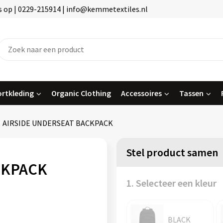
 op | 0229-215914 | info@kemmetextiles.nl
rtkleding
Organic Clothing
Accessoires
Tassen
AIRSIDE UNDERSEAT BACKPACK
Stel product samen
CKPACK
1. Selecteer een kleur
BLACK