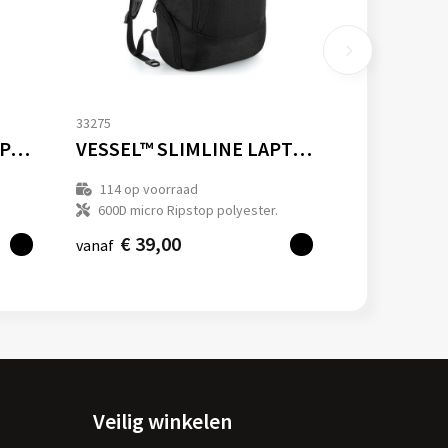
33275
VESSEL™ LAPTOP BACKPACK
VESSEL™ SLIMLINE LAPTOP BACKPACK
114
op voorraad
600D micro Ripstop polyester.
€ 39,00
vanaf
Veilig winkelen