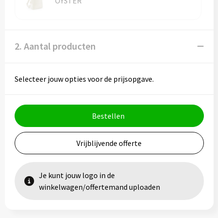
OYSTER
Vesten
Trolleys
Waterbestendige tassen
2. Aantal producten
Selecteer jouw opties voor de prijsopgave.
Bestellen
Vrijblijvende offerte
Je kunt jouw logo in de
winkelwagen/offertemand uploaden