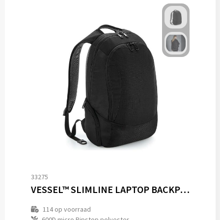
33275
VESSEL™ SLIMLINE LAPTOP BACKPACK
114
op voorraad
600D micro Ripstop polyester.