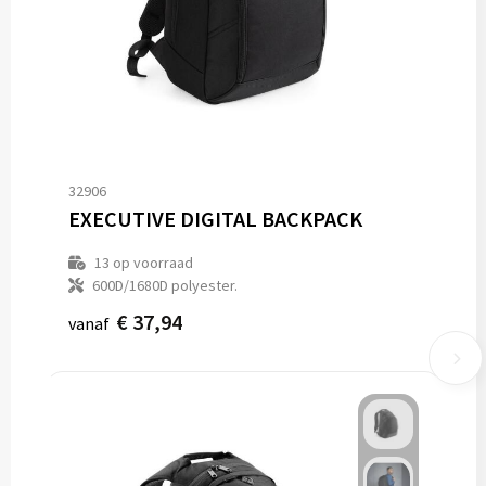
32906
EXECUTIVE DIGITAL BACKPACK
13
op voorraad
600D/1680D polyester.
€ 37,94
vanaf