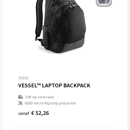
33252
VESSEL™ LAPTOP BACKPACK
108
op voorraad
600D micro Ripstop polyester.
€ 52,26
vanaf