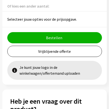
Vesten
Trolleys
Of kies een ander aantal:
Waterbestendige tassen
Selecteer jouw opties voor de prijsopgave.
Bestellen
Vrijblijvende offerte
Je kunt jouw logo in de
winkelwagen/offertemand uploaden
Heb je een vraag over dit