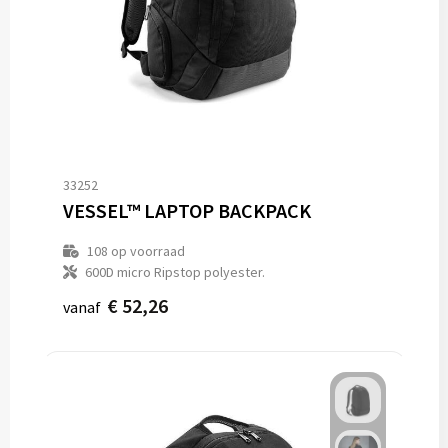
33252
VESSEL™ LAPTOP BACKPACK
108
op voorraad
600D micro Ripstop polyester.
€ 52,26
vanaf