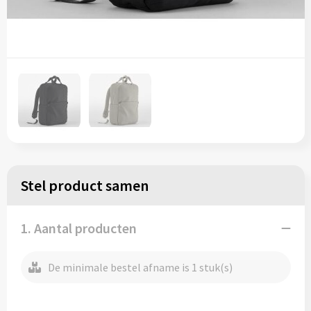
Regenkleding
Reflecterende vesten
Opbergtassen
Regenkleding
Reistassen
Restauranttextiel
Rugzakken
Schoenen
Schoenentassen
Schorten en Sloven
Schoudertassen
Sweaters
Sporttassen
Stel product samen
T-Shirts
Strandtassen
1. Aantal producten
Veiligheidssignalering en Verlichting
Tablettassen
De minimale bestel afname is 1 stuk(s)
Veiligheidsvesten en Veiligheidshesjes
Toilettassen