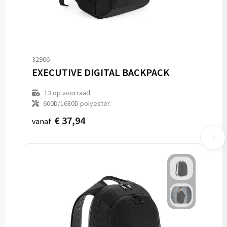
32906
EXECUTIVE DIGITAL BACKPACK
13
op voorraad
600D/1680D polyester.
€ 37,94
vanaf