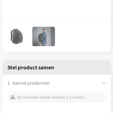
Regenkleding
Reflecterende vesten
Opbergtassen
Regenkleding
Reistassen
Restauranttextiel
Rugzakken
Schoenen
Schoenentassen
Schorten en Sloven
Schoudertassen
Sweaters
Sporttassen
Stel product samen
T-Shirts
Strandtassen
1. Aantal producten
Veiligheidssignalering en Verlichting
Tablettassen
De minimale bestel afname is 1 stuk(s)
Veiligheidsvesten en Veiligheidshesjes
Toilettassen