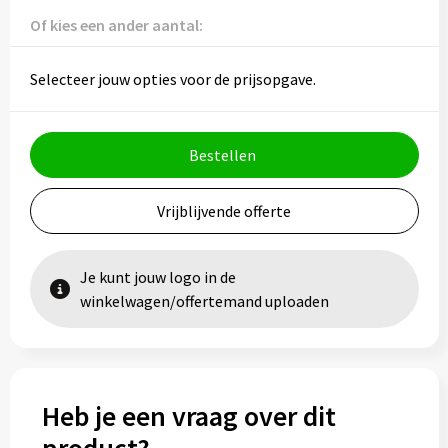
Vesten
Trolleys
Of kies een ander aantal:
Waterbestendige tassen
Selecteer jouw opties voor de prijsopgave.
Bestellen
Vrijblijvende offerte
Je kunt jouw logo in de
winkelwagen/offertemand uploaden
Heb je een vraag over dit