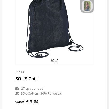
13084
SOL'S Chill
27
op voorraad
70% Cotton - 30% Polyester
€ 3,64
vanaf