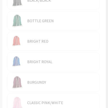
BLACK/BLACK
Vesten
Trolleys
Waterbestendige tassen
BOTTLE GREEN
BRIGHT RED
BRIGHT ROYAL
BURGUNDY
CLASSIC PINK/WHITE