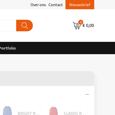
Over ons
Contact
Nieuwsbrief
0
€ 0,00
Portfolio
BRIGHT ROYAL
CLASSIC RED