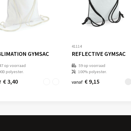
8
41114
LIMATION GYMSAC
REFLECTIVE GYMSAC
47
op voorraad
59
op voorraad
00D polyester.
100% polyester.
€ 3,40
€ 9,15
f
vanaf