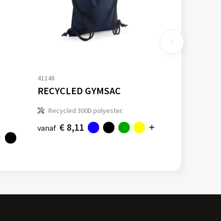
41148
RECYCLED GYMSAC
Recycled 300D polyester.
€ 8,11
vanaf