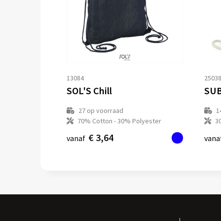
13084
2503
SOL'S Chill
SUB
27
op voorraad
1
70% Cotton - 30% Polyester
3
€ 3,64
vanaf
vana