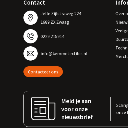
Contact
Info
Jelle Zijlstraweg 224
Over 
1689 ZX Zwaag
Nieuw
Veelg
0229 215914
Duurz
Techn
info@kemmetextiles.nl
Merch
Contacteer ons
Meld je aan
Schrij
voor onze
onze 
nieuwsbrief