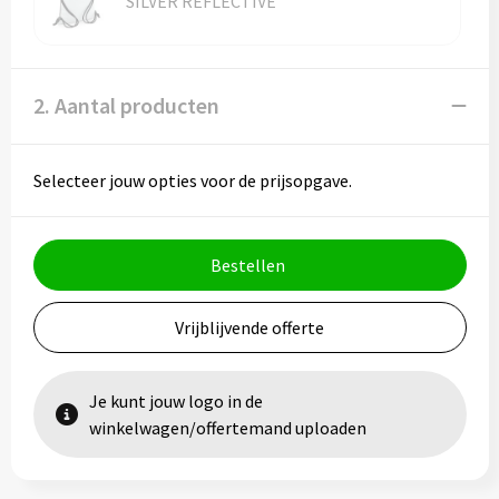
SILVER REFLECTIVE
Vesten
Trolleys
Waterbestendige tassen
2. Aantal producten
Selecteer jouw opties voor de prijsopgave.
Bestellen
Vrijblijvende offerte
Je kunt jouw logo in de
winkelwagen/offertemand uploaden