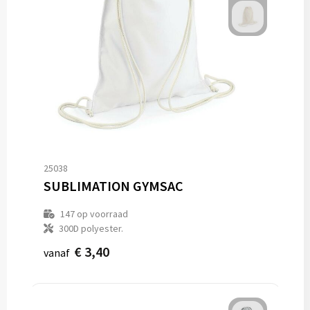
25038
SUBLIMATION GYMSAC
147
op voorraad
300D polyester.
€ 3,40
vanaf