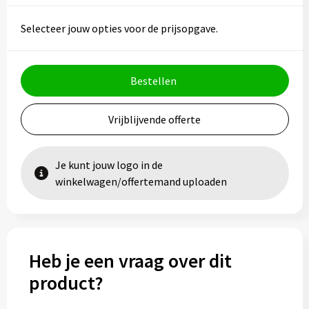
Vesten
Trolleys
Selecteer jouw opties voor de prijsopgave.
Waterbestendige tassen
Bestellen
Vrijblijvende offerte
Je kunt jouw logo in de
winkelwagen/offertemand uploaden
Heb je een vraag over dit
product?