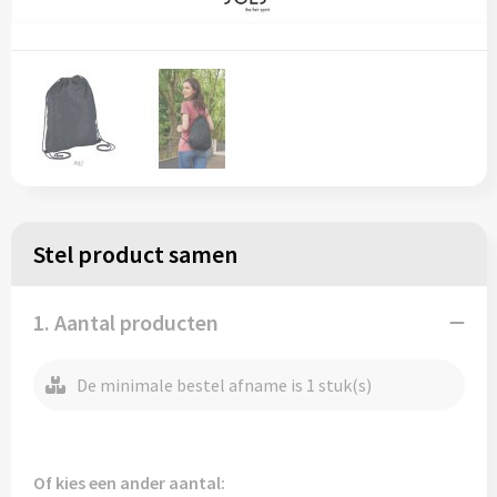
Regenkleding
Reflecterende vesten
Opbergtassen
Regenkleding
Reistassen
Restauranttextiel
Rugzakken
Schoenen
Schoenentassen
Schorten en Sloven
Schoudertassen
Stel product samen
Sweaters
Sporttassen
1. Aantal producten
T-Shirts
Strandtassen
De minimale bestel afname is 1 stuk(s)
Veiligheidssignalering en Verlichting
Tablettassen
Veiligheidsvesten en Veiligheidshesjes
Toilettassen
Of kies een ander aantal: