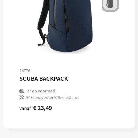
24776
SCUBA BACKPACK
27
op voorraad
94% polyester/6% elastane.
€ 23,49
vanaf