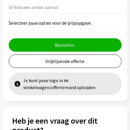
Vesten
Trolleys
Of kies een ander aantal:
Waterbestendige tassen
Selecteer jouw opties voor de prijsopgave.
Bestellen
Vrijblijvende offerte
Je kunt jouw logo in de
winkelwagen/offertemand uploaden
Heb je een vraag over dit