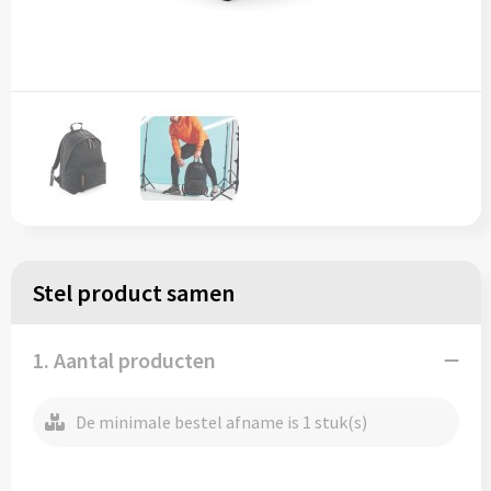
Regenkleding
Reflecterende vesten
Opbergtassen
Regenkleding
Reistassen
Restauranttextiel
Rugzakken
Schoenen
Schoenentassen
Schorten en Sloven
Schoudertassen
Sweaters
Sporttassen
Stel product samen
T-Shirts
Strandtassen
1. Aantal producten
Veiligheidssignalering en Verlichting
Tablettassen
De minimale bestel afname is 1 stuk(s)
Veiligheidsvesten en Veiligheidshesjes
Toilettassen