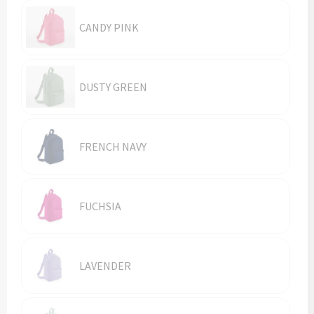
Vesten
Trolleys
CANDY PINK
Waterbestendige tassen
DUSTY GREEN
FRENCH NAVY
FUCHSIA
LAVENDER