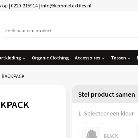
 op | 0229-215914 | info@kemmetextiles.nl
rtkleding
Organic Clothing
Accessoires
Tassen
D BACKPACK
Stel product samen
CKPACK
1. Selecteer een kleur
BLACK