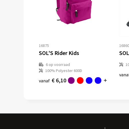
16875
1686
SOL'S Rider Kids
SOL
6
op voorraad
1
100% Polyester 600D
vana
€ 6,10
vanaf