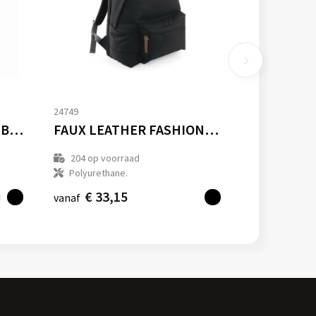
24749
REFLECTIVE ROLL-TOP BACKPACK
FAUX LEATHER FASHION BACKPACK
204
op voorraad
Polyurethane.
€ 33,15
vanaf