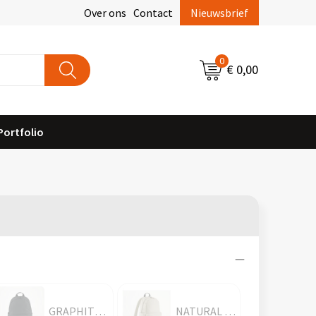
Over ons
Contact
Nieuwsbrief
0
€ 0,00
Portfolio
GRAPHITE GREY
NATURAL STONE