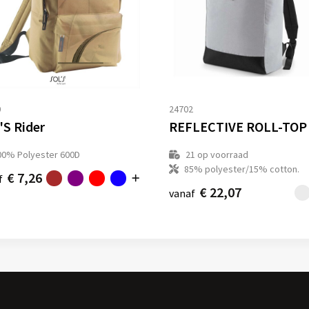
0
24702
'S Rider
00% Polyester 600D
21
op voorraad
85% polyester/15% cotton.
€ 7,26
f
€ 22,07
vanaf