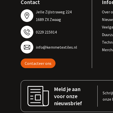
Contact
Info
Jelle Zijlstraweg 224
Over 
1689 ZX Zwaag
Nieuw
Veelg
0229 215914
Duurz
Techn
info@kemmetextiles.nl
Merch
Contacteer ons
Meld je aan
Schrij
voor onze
onze 
nieuwsbrief