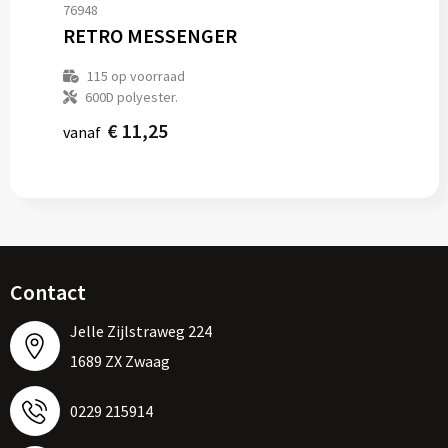
76948
RETRO MESSENGER
115
op voorraad
600D polyester.
€ 11,25
vanaf
Contact
Jelle Zijlstraweg 224
1689 ZX Zwaag
0229 215914