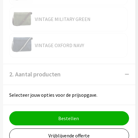
Vesten
Trolleys
Waterbestendige tassen
VINTAGE MILITARY GREEN
VINTAGE OXFORD NAVY
2. Aantal producten
Selecteer jouw opties voor de prijsopgave.
Bestellen
Vrijblijvende offerte