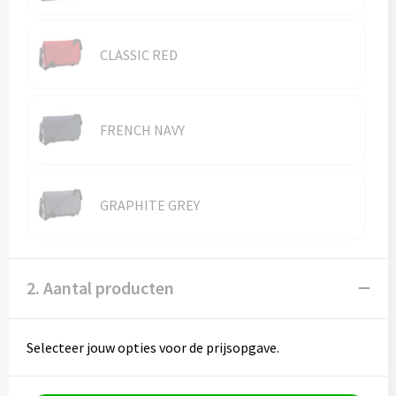
Vesten
Trolleys
Waterbestendige tassen
CLASSIC RED
FRENCH NAVY
GRAPHITE GREY
2. Aantal producten
Selecteer jouw opties voor de prijsopgave.