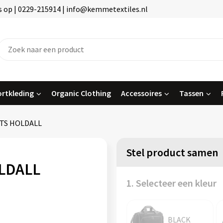
 op | 0229-215914 | info@kemmetextiles.nl
rtkleding
Organic Clothing
Accessoires
Tassen
TS HOLDALL
Stel product samen
LDALL
1. Selecteer een kleur
BLACK