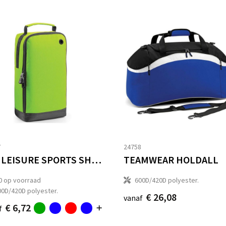
7
24758
ATHLEISURE SPORTS SHOES/ACCESSORY BAG
TEAMWEAR HOLDALL
0
op voorraad
600D/420D polyester.
00D/420D polyester.
€ 26,08
vanaf
€ 6,72
f