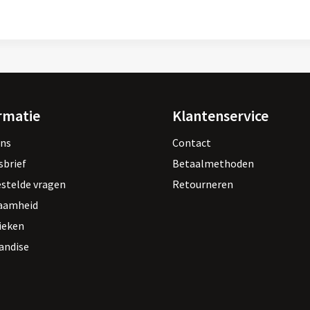
rmatie
Klantenservice
ons
Contact
sbrief
Betaalmethoden
estelde vragen
Retourneren
aamheid
ieken
andise