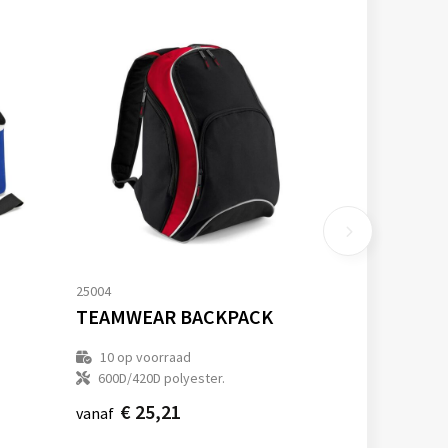
25004
TEAMWEAR BACKPACK
10
op voorraad
600D/420D polyester.
€ 25,21
vanaf