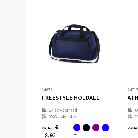
24673
2471
FREESTYLE HOLDALL
14
op voorraad
6
600D polyester.
6
€
vanaf
vana
18,92