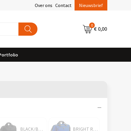
Over ons
Contact
Nieuwsbrief
0
€ 0,00
Portfolio
BLACK/BLACK
BRIGHT ROYAL