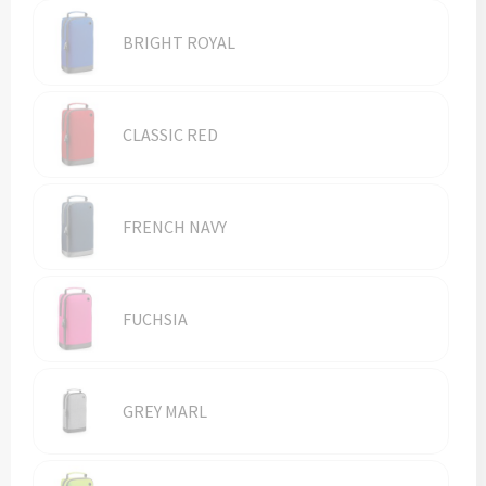
Vesten
Trolleys
BRIGHT ROYAL
Waterbestendige tassen
CLASSIC RED
FRENCH NAVY
FUCHSIA
GREY MARL