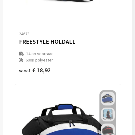
24673
FREESTYLE HOLDALL
14
op voorraad
600D polyester.
€ 18,92
vanaf