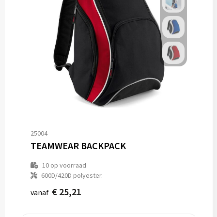
25004
TEAMWEAR BACKPACK
10
op voorraad
600D/420D polyester.
€ 25,21
vanaf