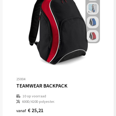
25004
TEAMWEAR BACKPACK
10
op voorraad
600D/420D polyester.
€ 25,21
vanaf