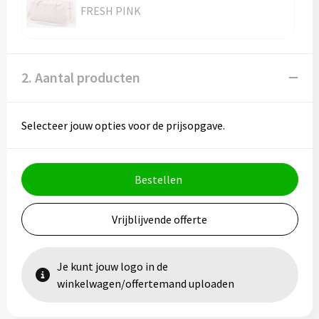
Vesten
Trolleys
FRESH PINK
Waterbestendige tassen
2. Aantal producten
Selecteer jouw opties voor de prijsopgave.
Bestellen
Vrijblijvende offerte
Je kunt jouw logo in de
winkelwagen/offertemand uploaden