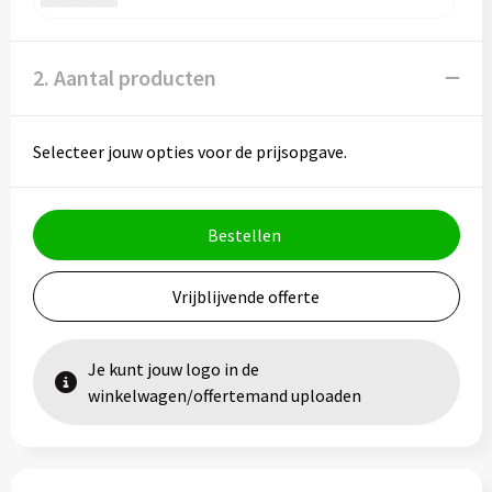
Vesten
Trolleys
Waterbestendige tassen
2. Aantal producten
Selecteer jouw opties voor de prijsopgave.
Bestellen
Vrijblijvende offerte
Je kunt jouw logo in de
winkelwagen/offertemand uploaden