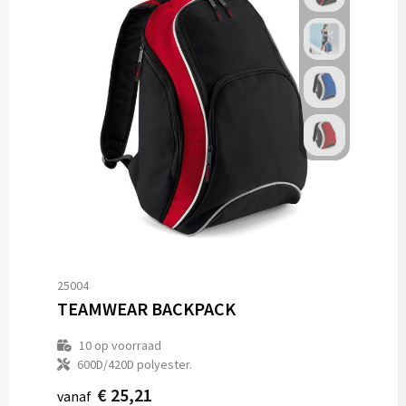
25004
TEAMWEAR BACKPACK
10
op voorraad
600D/420D polyester.
€ 25,21
vanaf