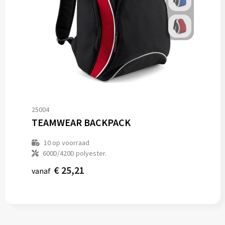
25004
TEAMWEAR BACKPACK
10
op voorraad
600D/420D polyester.
€ 25,21
vanaf