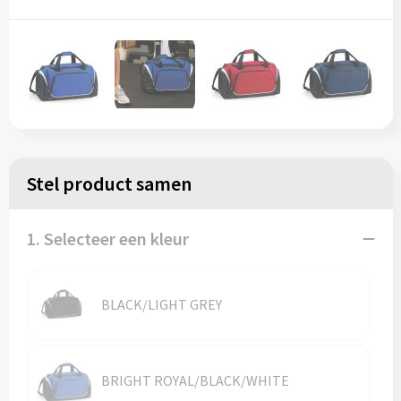
Regenkleding
Reflecterende vesten
Opbergtassen
Regenkleding
Reistassen
Restauranttextiel
Rugzakken
Schoenen
Schoenentassen
Stel product samen
Schorten en Sloven
Schoudertassen
Sweaters
Sporttassen
1. Selecteer een kleur
T-Shirts
Strandtassen
BLACK/LIGHT GREY
Veiligheidssignalering en Verlichting
Tablettassen
Veiligheidsvesten en Veiligheidshesjes
Toilettassen
BRIGHT ROYAL/BLACK/WHITE