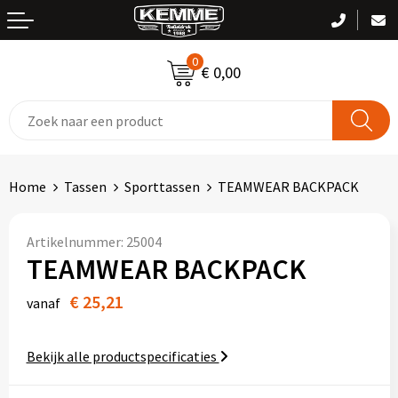
Terug
Terug
Terug
Terug
Terug
0
T-shirts
Been- en voetbescherming
Zwemkleding
Kledingaccessoires
Handtassen
€ 0,00
Polo's
Bodywarmers
Bodywarmers
Sportaccessoires
Clutches
Sweaters
Broeken en Rokken
Broeken
Accessoires voor tassen
Home
Tassen
Sporttassen
TEAMWEAR BACKPACK
Vesten
Caps, Hoeden en Mutsen
Caps, Hoeden en Mutsen
Boodschappentassen
Jassen
Gehoorbescherming
Gilets
Bowlingtassen
Artikelnummer:
25004
TEAMWEAR BACKPACK
Overhemden
Gereedschap
Handschoenen en Sjaals
Crossbody tassen
€ 25,21
vanaf
Handdoeken / Badtextiel
Gilets
Jassen
Documententassen
Bekijk alle productspecificaties
Blazers
Handschoenen en Sjaals
Ondergoed en Sokken
Draagtassen