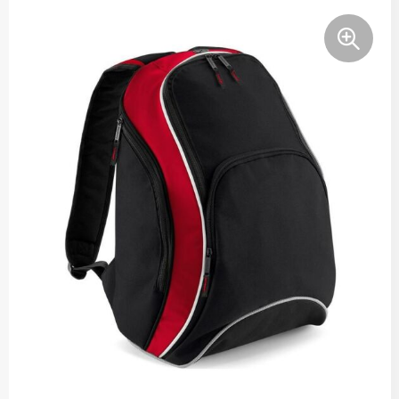
Bodywarmers
Hoofdbescherming
Polo's
Duffeltassen
Broeken en Rokken
Jassen
Sportaccessoires
Heuptassen
Caps, Hoeden en Mutsen
Kledingaccessoires
Sweaters
Jute tassen
Dekens, Fleecedekens en Kussens
Ondergoed en Sokken
T-Shirts
Katoenen draagtassen
Gilets
Oog- en gelaatsbescherming
Vesten
Kledingtassen
Handschoenen en Sjaals
Overalls
Koeltassen en Koelboxen
Kledingaccessoires
Overhemden
Koffers en Trolleys
Ondergoed, Sokken en Nachtkleding
Polo's
Laptop hoezen en tassen
Peuters en Baby's
Reflecterende polo's
Matrozentassen