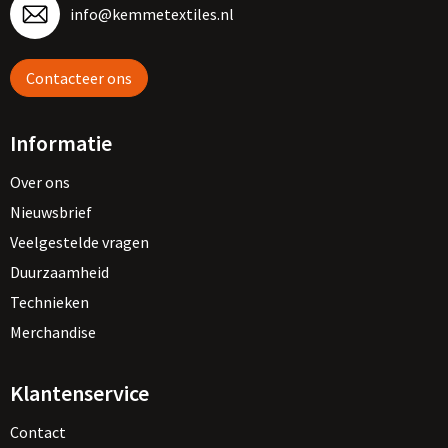
Vesten
Trolleys
info@kemmetextiles.nl
Waterbestendige tassen
Contacteer ons
Informatie
Over ons
Nieuwsbrief
Veelgestelde vragen
Duurzaamheid
Technieken
Merchandise
Klantenservice
Contact