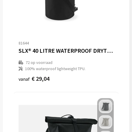
81644
SLX® 40 LITRE WATERPROOF DRYTUBE
72
op voorraad
100% waterproof lightweight TPU.
€ 29,04
vanaf