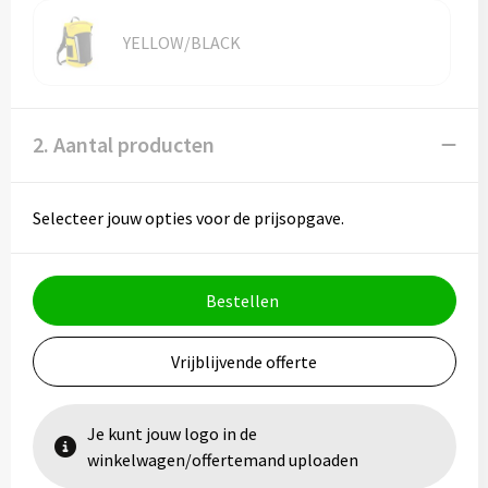
Vesten
Trolleys
YELLOW/BLACK
Waterbestendige tassen
2. Aantal producten
Selecteer jouw opties voor de prijsopgave.
Bestellen
Vrijblijvende offerte
Je kunt jouw logo in de
winkelwagen/offertemand uploaden