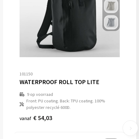
101150
WATERPROOF ROLL TOP LITE
9
op voorraad
Front: PU coating. Back: TPU coating. 100%
polyester recyclé 600D.
€ 54,03
vanaf