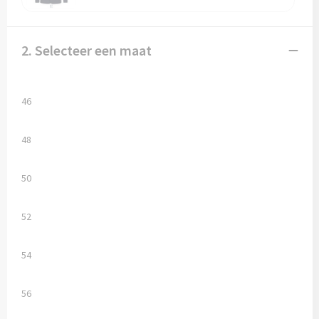
Vesten
Trolleys
Waterbestendige tassen
2. Selecteer een maat
46
48
50
52
54
56