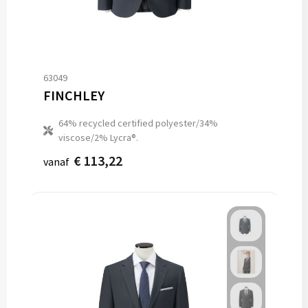
63049
FINCHLEY
64% recycled certified polyester/34%
viscose/2% Lycra®.
€ 113,22
vanaf