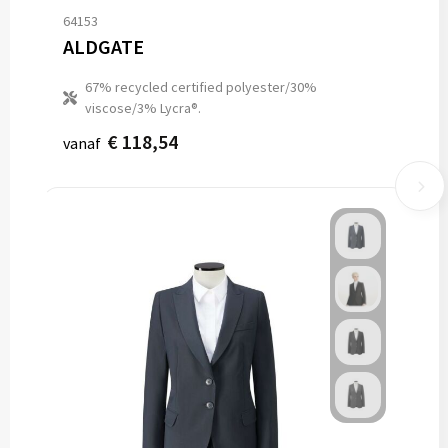
64153
ALDGATE
67% recycled certified polyester/30%
viscose/3% Lycra®.
€ 118,54
vanaf