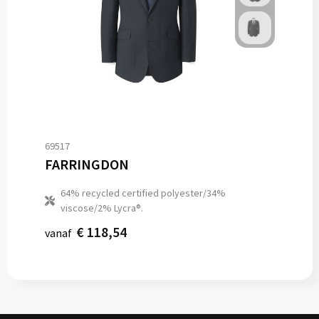
69517
FARRINGDON
64% recycled certified polyester/34%
viscose/2% Lycra®.
€ 118,54
vanaf