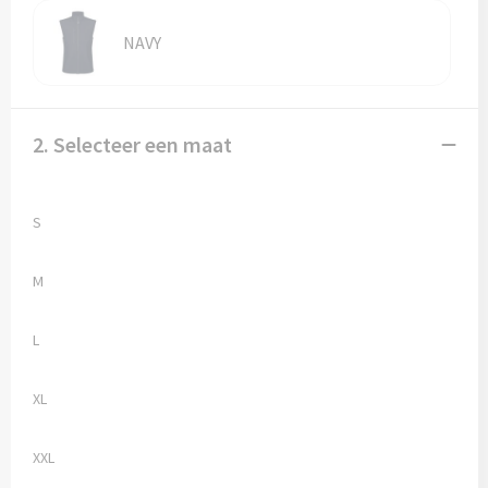
Vesten
Trolleys
NAVY
Waterbestendige tassen
2. Selecteer een maat
S
M
L
XL
XXL