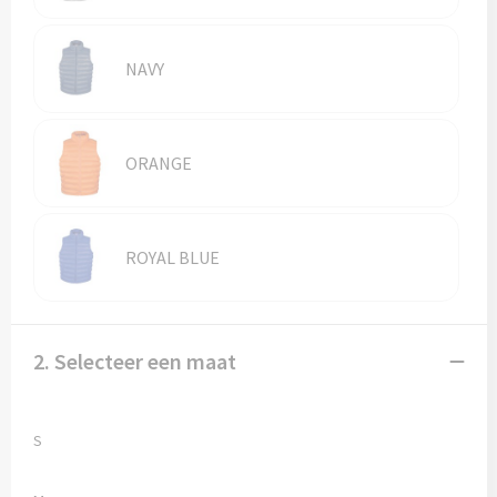
Vesten
Trolleys
Waterbestendige tassen
NAVY
ORANGE
ROYAL BLUE
2. Selecteer een maat
S