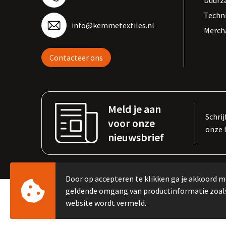
Duurz
Techn
info@kemmetextiles.nl
Merch
Contacteer ons
Meld je aan
Schrij
voor onze
onze 
nieuwsbrief
Door op accepteren te klikken ga je akkoord m
geldende omgang van productinformatie zoal
website wordt vermeld.
© Copyright Kemme B.V. 2023