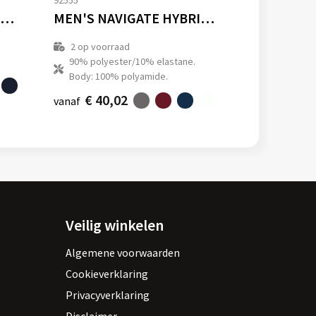
92555
MEN'S NAVIGATE THERMAL BODYWARMER
MEN'S NAVIGATE HYBRID BODYWARMER
2
op voorraad
90% polyester/10% elastane.
Body: 100% polyamide.
€ 40,02
vanaf
Veilig winkelen
Algemene voorwaarden
Cookieverklaring
Privacyverklaring