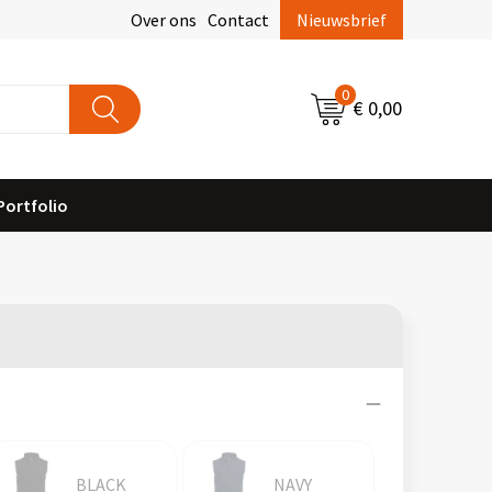
Over ons
Contact
Nieuwsbrief
0
€ 0,00
Portfolio
BLACK
NAVY