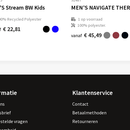
85
92487
'S Stream BW Kids
00% Recycled Polyester
1
op voorraad
100% polyester.
€ 22,81
f
€ 45,49
vanaf
rmatie
Klantenservice
ons
Contact
sbrief
Betaalmethoden
estelde vragen
Retourneren