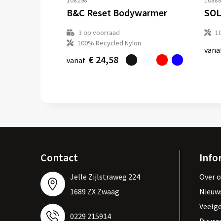
108298
1088
B&C Reset Bodywarmer
SOL
3
op voorraad
1
100% Recycled Nylon
vana
€ 24,58
vanaf
Contact
Info
Jelle Zijlstraweg 224
Over 
1689 ZX Zwaag
Nieuw
Veelg
0229 215914