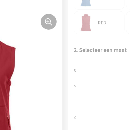
RED
2. Selecteer een maat
S
M
L
XL