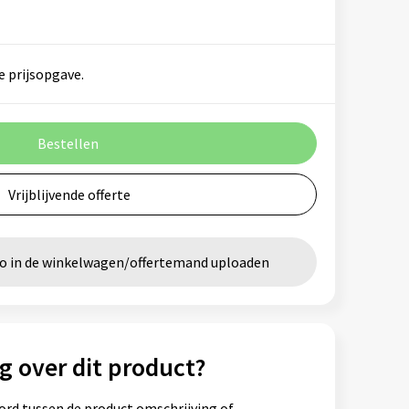
e prijsopgave.
Bestellen
Vrijblijvende offerte
go in de winkelwagen/offertemand uploaden
g over dit product?
ord tussen de product omschrijving of