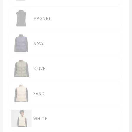
Vesten
Trolleys
Waterbestendige tassen
MAGNET
NAVY
OLIVE
SAND
WHITE