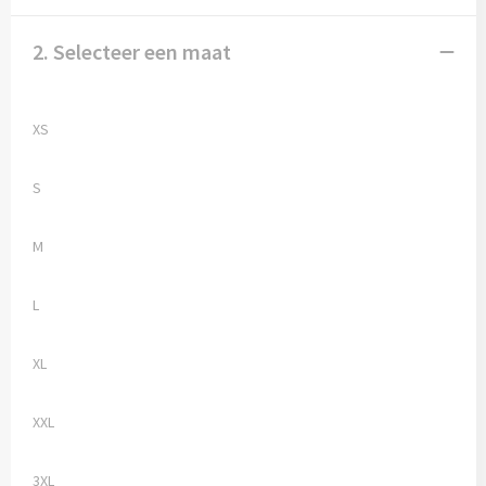
2. Selecteer een maat
XS
S
M
L
XL
XXL
3XL