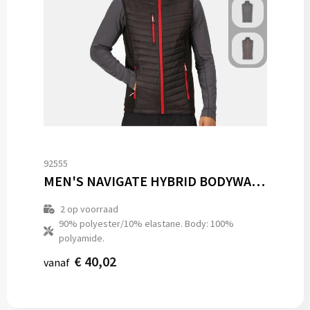
92555
MEN'S NAVIGATE HYBRID BODYWARMER
2
op voorraad
90% polyester/10% elastane. Body: 100%
polyamide.
€ 40,02
vanaf