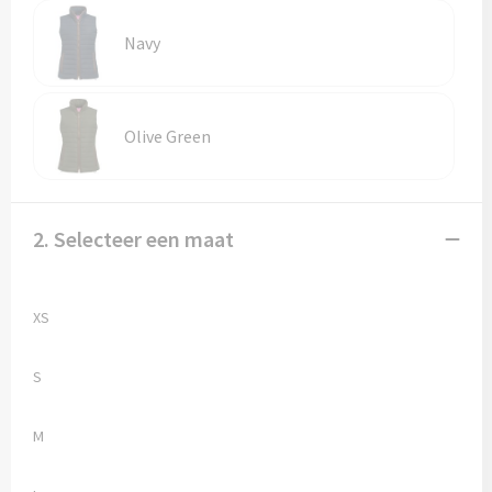
Vesten
Trolleys
Navy
Waterbestendige tassen
Olive Green
2. Selecteer een maat
XS
S
M