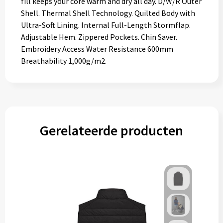
fill keeps your core warm and dry all day. D/W/R Outer
Shell. Thermal Shell Technology. Quilted Body with
Ultra-Soft Lining. Internal Full-Length Stormflap.
Adjustable Hem. Zippered Pockets. Chin Saver.
Embroidery Access Water Resistance 600mm
Breathability 1,000g/m2.
Gerelateerde producten