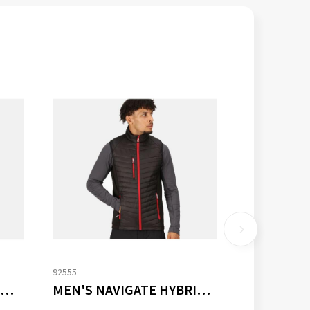
92555
MEN'S NAVIGATE THERMAL BODYWARMER
MEN'S NAVIGATE HYBRID BODYWARMER