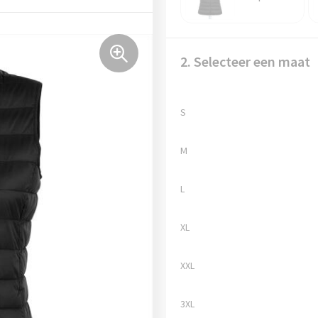
2. Selecteer een maat
S
M
L
XL
XXL
3XL