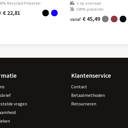
00% Recycled Polyester
1
op voorraad
100% polyester.
€ 22,81
f
€ 45,49
vanaf
rmatie
Klantenservice
ons
Contact
sbrief
Betaalmethoden
estelde vragen
Retourneren
aamheid
ieken