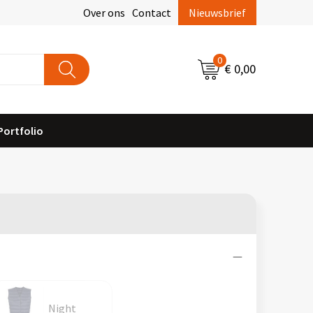
Over ons
Contact
Nieuwsbrief
0
€ 0,00
Portfolio
Night