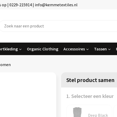
 op | 0229-215914 | info@kemmetextiles.nl
rtkleding
Organic Clothing
Accessoires
Tassen
Women
Stel product samen
1. Selecteer een kleur
Deep Black