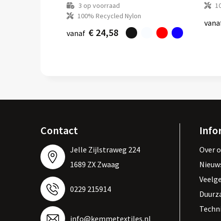
3
op voorraad
1
100% Recycled Nylon
vana
€ 24,58
vanaf
Contact
Info
Jelle Zijlstraweg 224
Over 
1689 ZX Zwaag
Nieuw
Veelg
0229 215914
Duurz
Techn
info@kemmetextiles.nl