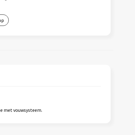
op
kje met vouwsysteem.