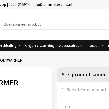
 op | 0229-215914 | info@kemmetextiles.nl
rtkleding
Organic Clothing
Accessoires
Tassen
BODYWARMER
Stel product samen
RMER
1. Selecteer een maat
3/4 - XXS