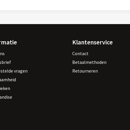
rmatie
Klantenservice
ons
Contact
sbrief
Betaalmethoden
estelde vragen
Retourneren
aamheid
ieken
andise