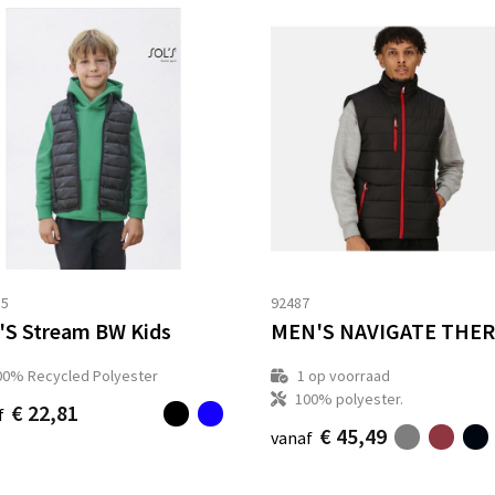
85
92487
'S Stream BW Kids
00% Recycled Polyester
1
op voorraad
100% polyester.
€ 22,81
f
€ 45,49
vanaf