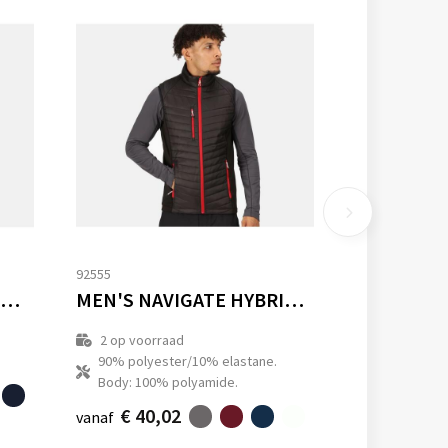
92555
MEN'S NAVIGATE THERMAL BODYWARMER
MEN'S NAVIGATE HYBRID BODYWARMER
2
op voorraad
90% polyester/10% elastane.
Body: 100% polyamide.
€ 40,02
vanaf