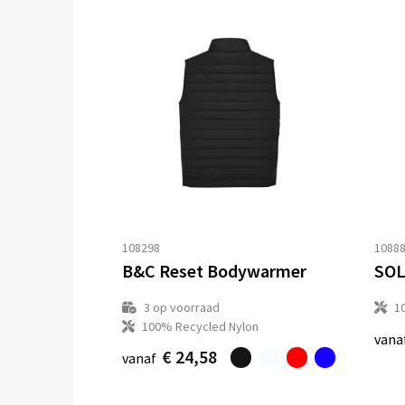
108298
1088
B&C Reset Bodywarmer
SOL
3
op voorraad
1
100% Recycled Nylon
vana
€ 24,58
vanaf