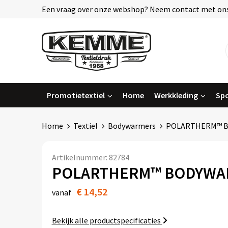
Een vraag over onze webshop? Neem contact met ons
Promotietextiel
Home
Werkkleding
Spo
Home
Textiel
Bodywarmers
POLARTHERM™ 
Artikelnummer:
82784
POLARTHERM™ BODYWA
€ 14,52
vanaf
Bekijk alle productspecificaties