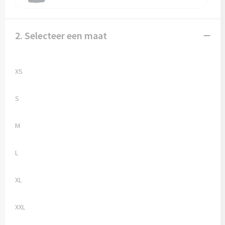
Vesten
Trolleys
Waterbestendige tassen
2. Selecteer een maat
XS
S
M
L
XL
XXL