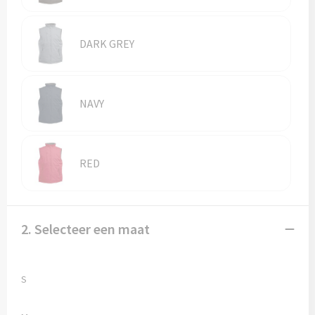
Vesten
Trolleys
Waterbestendige tassen
DARK GREY
NAVY
RED
2. Selecteer een maat
S