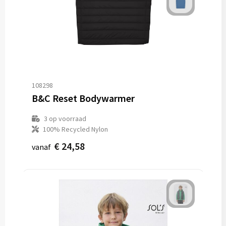
108298
B&C Reset Bodywarmer
3
op voorraad
100% Recycled Nylon
€ 24,58
vanaf