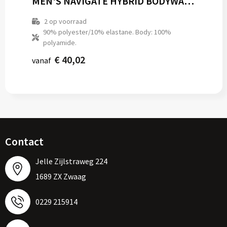
MEN'S NAVIGATE HYBRID BODYWARMER
2
op voorraad
90% polyester/10% elastane. Body: 100%
polyamide.
€ 40,02
vanaf
Contact
Jelle Zijlstraweg 224
1689 ZX Zwaag
0229 215914