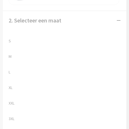
Vesten
Trolleys
Waterbestendige tassen
2. Selecteer een maat
S
M
L
XL
XXL
3XL