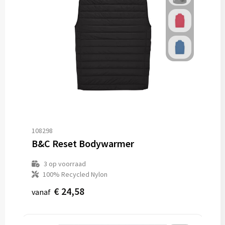
108298
B&C Reset Bodywarmer
3
op voorraad
100% Recycled Nylon
€ 24,58
vanaf