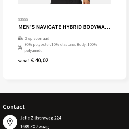
92555
MEN'S NAVIGATE HYBRID BODYWARMER
2
op voorraad
90% polyester/10% elastane. Body: 100%
polyamide.
€ 40,02
vanaf
Contact
Jelle Zijlstraweg 224
1689 ZX Zwaag