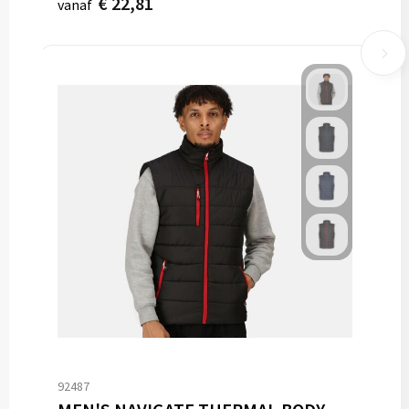
€ 22,81
vanaf
92487