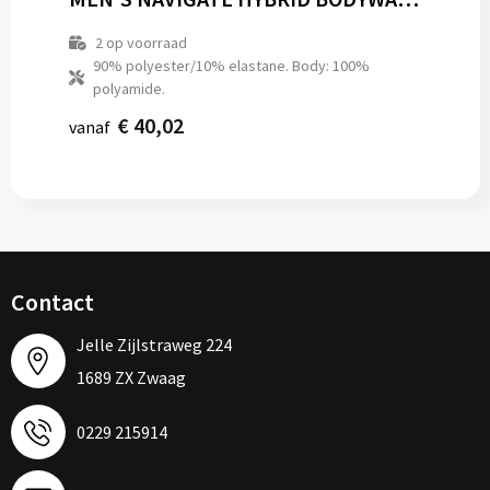
2
op voorraad
90% polyester/10% elastane. Body: 100%
polyamide.
€ 40,02
vanaf
Contact
Jelle Zijlstraweg 224
1689 ZX Zwaag
0229 215914