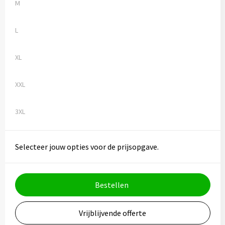
Vesten
Trolleys
M
Waterbestendige tassen
L
XL
XXL
3XL
Selecteer jouw opties voor de prijsopgave.
Bestellen
Vrijblijvende offerte